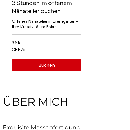
3 Stunden im offenem
Nähatelier buchen
Offenes Nähatelier in Bremgarten –
Ihre Kreativität im Fokus
3 Std.
75
CHF 75
Schweizer
Franken
Buchen
ÜBER MICH
Exquisite Massanfertigung